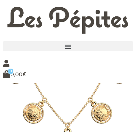
0
0,00
€