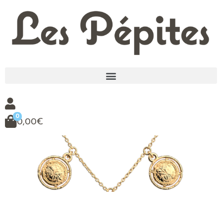
0
0,00
€