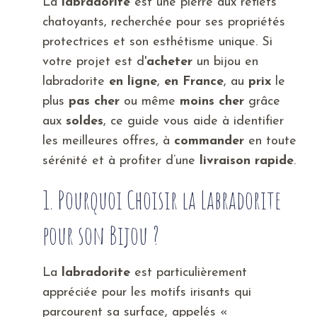
La
labradorite
est une pierre aux reflets
chatoyants, recherchée pour ses propriétés
protectrices et son esthétisme unique. Si
votre projet est d'
acheter
un bijou en
labradorite
en ligne
,
en France
, au
prix
le
plus
pas cher
ou même
moins cher
grâce
aux
soldes
, ce guide vous aide à identifier
les meilleures offres, à
commander
en toute
sérénité et à profiter d’une
livraison rapide
.
1. Pourquoi Choisir la Labradorite
pour son Bijou ?
La
labradorite
est particulièrement
appréciée pour les motifs irisants qui
parcourent sa surface, appelés «