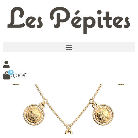
0
0,00
€