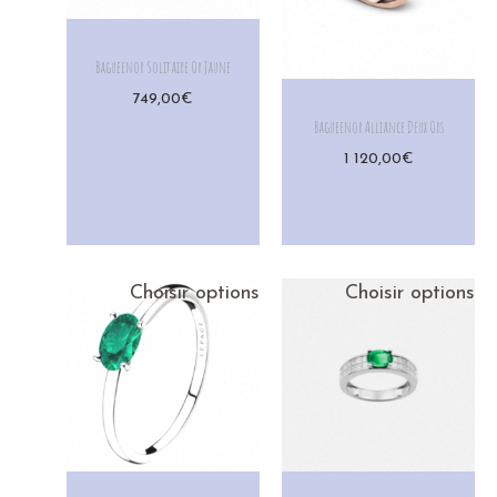
Bagueenor Solitaire Or Jaune
749,00
€
Bagueenor Alliance Deux Ors
1 120,00
€
Choisir options
Choisir options