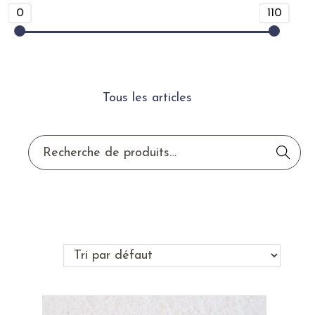
0
110
Tous les articles
Reche
rche