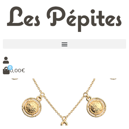
0
0,00
€