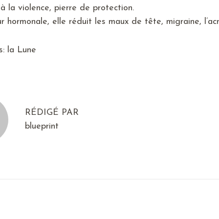
l
c
̀ la violence, pierre de protection.
i
e
r hormonale, elle réduit les maux de tête, migraine, l’acn
é
m
d
b
s
:
la Lune
a
r
n
e
s
2
0
RÉDIGÉ PAR
2
blueprint
1