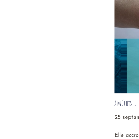
Améthyste
P
25 septe
u
b
Elle accro