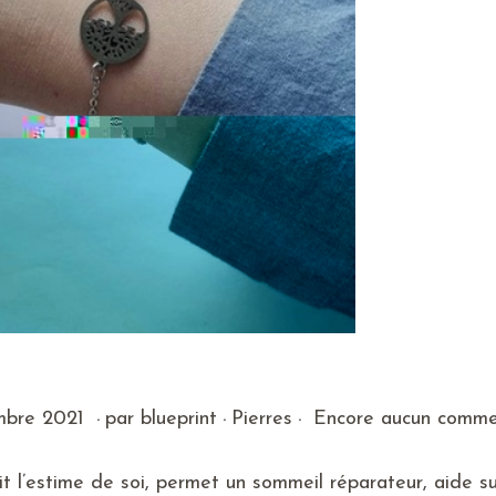
.
.
.
P
2
mbre 2021
par
blueprint
Pierres
Encore aucun comme
u
d
b
é
it l’estime de soi, permet un sommeil réparateur, aide sur