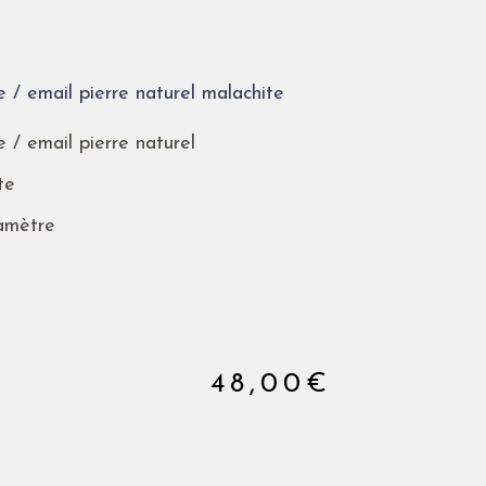
e / email pierre naturel malachite
e / email pierre naturel
te
iamètre
48,00
€