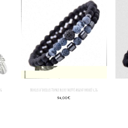
2g
Boucles d’oreilles Topaze bleue facetté argent rhodié 4,2g
94,00
€