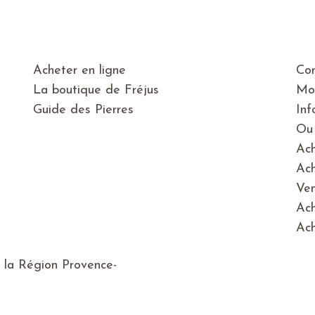
Acheter en ligne
Con
La boutique de Fréjus
Mo
Guide des Pierres
Inf
Ou 
Ach
Ach
Ven
Ach
Ach
e la Région Provence-