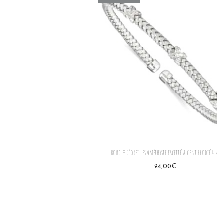
Boucles d’oreilles Améthyste facetté argent rhodié 4,
94,00
€